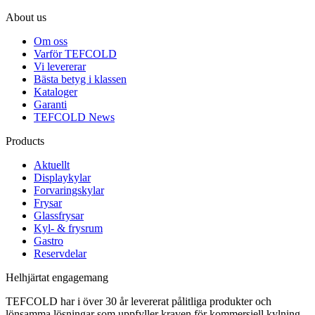
About us
Om oss
Varför TEFCOLD
Vi levererar
Bästa betyg i klassen
Kataloger
Garanti
TEFCOLD News
Products
Aktuellt
Displaykylar
Forvaringskylar
Frysar
Glassfrysar
Kyl- & frysrum
Gastro
Reservdelar
Helhjärtat engagemang
TEFCOLD har i över 30 år levererat pålitliga produkter och
lönsamma lösningar som uppfyller kraven för kommersiell kylning