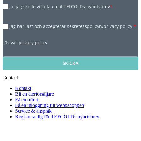
Ja, jag skulle vilja ta emot TEFCOLDs nyhetsbrev
*
Jag har läst och accepterar sekretesspolicyn/privacy policy.
*
Läs vår
privacy policy
SKICKA
Contact
Kontakt
Bli en återförsäljare
Få en offert
Få en inloggning till webbshoppen
Service & anspråk
Registrera dig för TEFCOLDs nyhetsbrev