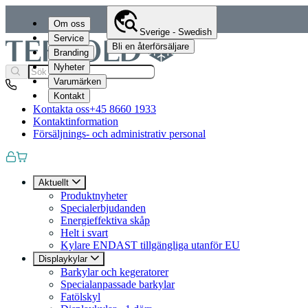
Om oss
Sverige - Swedish
Service
Bli en återförsäljare
Branding
Nyheter
Varumärken
Kontakt
Kontakta oss
+45 8660 1933
Kontaktinformation
Försäljnings- och administrativ personal
Aktuellt
Produktnyheter
Specialerbjudanden
Energieffektiva skåp
Helt i svart
Kylare ENDAST tillgängliga utanför EU
Displaykylar
Barkylar och kegeratorer
Specialanpassade barkylar
Fatölskyl