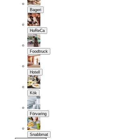
Bageri
HoReCa
Foodtruck
Hotell
Kök
Förvaring
Snabbmat