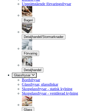
Upprättstående förvaringsfrysar
Bageri
Detaljhandel/Stormarknader
Förvaring
Detaljhandel
Glassfrysar
Bordsfrysar
Glassfrysar, glassdiskar
Skopglassfrysar - statisk kylning
Skopglassfrysar - ventilerad kylning
Glass