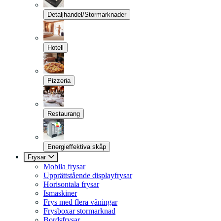
Detaljhandel/Stormarknader
Hotell
Pizzeria
Restaurang
Energieffektiva skåp
Frysar
Mobila frysar
Upprättstående displayfrysar
Horisontala frysar
Ismaskiner
Frys med flera våningar
Frysboxar stormarknad
Bordsfrysar