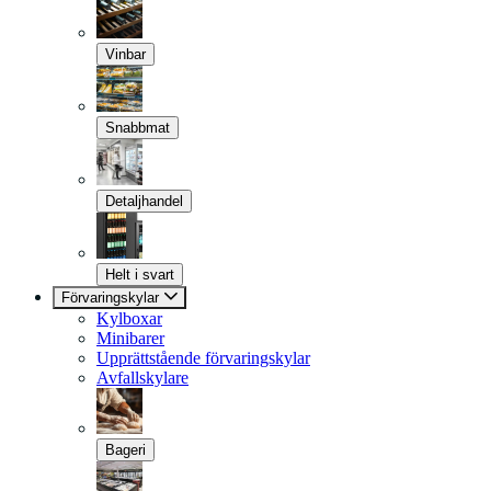
Vinbar
Snabbmat
Detaljhandel
Helt i svart
Förvaringskylar
Kylboxar
Minibarer
Upprättstående förvaringskylar
Avfallskylare
Bageri