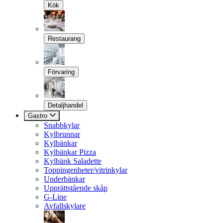
Kök
Restaurang
Förvaring
Detaljhandel
Gastro
Snabbkylar
Kylbrunnar
Kylbänkar
Kylbänkar Pizza
Kylbänk Saladette
Toppingenheter/vitrinkylar
Underbänkar
Upprättstående skåp
G-Line
Avfallskylare