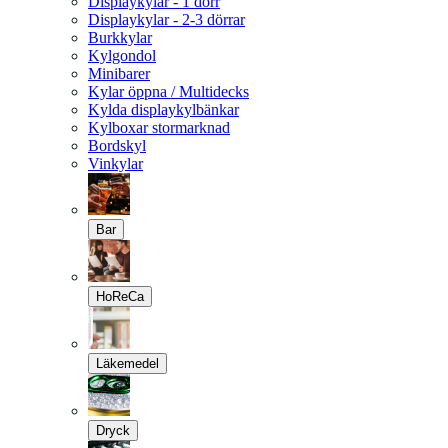
Displaykylar - 1 dörr
Displaykylar - 2-3 dörrar
Burkkylar
Kylgondol
Minibarer
Kylar öppna / Multidecks
Kylda displaykylbänkar
Kylboxar stormarknad
Bordskyl
Vinkylar
Bar
HoReCa
Läkemedel
Dryck