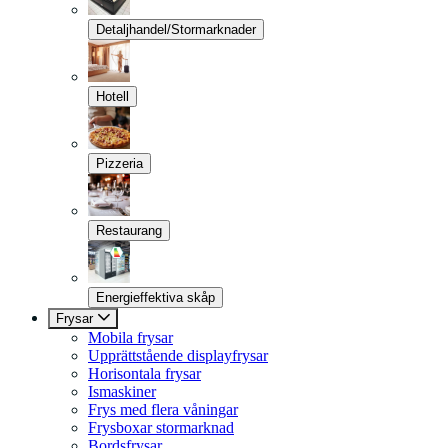
Detaljhandel/Stormarknader
Hotell
Pizzeria
Restaurang
Energieffektiva skåp
Frysar
Mobila frysar
Upprättstående displayfrysar
Horisontala frysar
Ismaskiner
Frys med flera våningar
Frysboxar stormarknad
Bordsfrysar