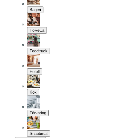
Bageri
HoReCa
Foodtruck
Hotell
Kök
Förvaring
Snabbmat