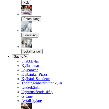
Kök
Restaurang
Förvaring
Detaljhandel
Gastro
Snabbkylar
Kylbrunnar
Kylbänkar
Kylbänkar Pizza
Kylbänk Saladette
Toppingenheter/vitrinkylar
Underbänkar
Upprättstående skåp
G-Line
Avfallskylare