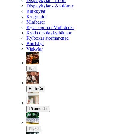
Displaykylar - 1 dörr
Displaykylar - 2-3 dörrar
Burkkylar
Kylgondol
Minibarer
Kylar öppna / Multidecks
Kylda displaykylbänkar
Kylboxar stormarknad
Bordskyl
Vinkylar
Bar
HoReCa
Läkemedel
Dryck