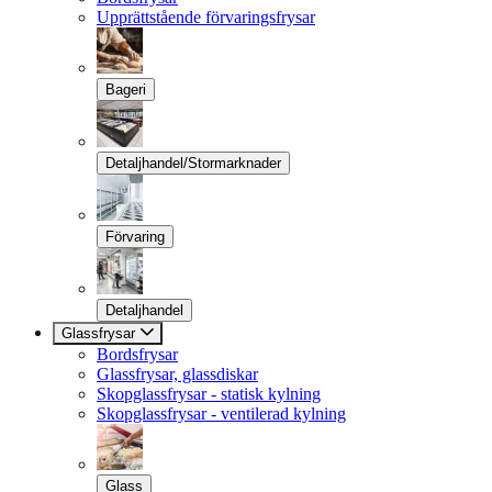
Upprättstående förvaringsfrysar
Bageri
Detaljhandel/Stormarknader
Förvaring
Detaljhandel
Glassfrysar
Bordsfrysar
Glassfrysar, glassdiskar
Skopglassfrysar - statisk kylning
Skopglassfrysar - ventilerad kylning
Glass