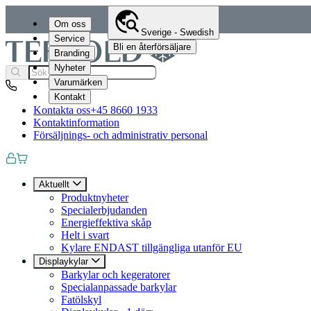
Om oss
Sverige - Swedish
Service
Bli en återförsäljare
Branding
Nyheter
Varumärken
Kontakt
Kontakta oss
+45 8660 1933
Kontaktinformation
Försäljnings- och administrativ personal
Aktuellt
Produktnyheter
Specialerbjudanden
Energieffektiva skåp
Helt i svart
Kylare ENDAST tillgängliga utanför EU
Displaykylar
Barkylar och kegeratorer
Specialanpassade barkylar
Fatölskyl