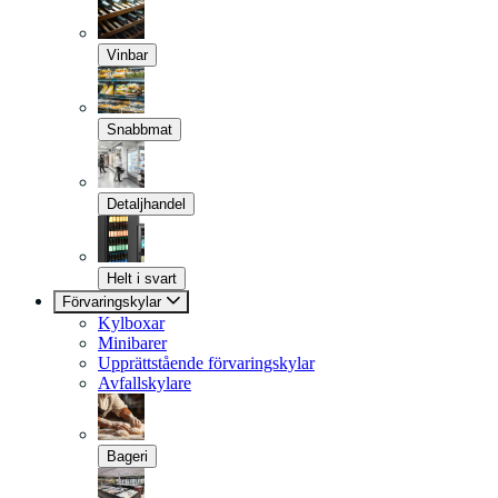
Vinbar
Snabbmat
Detaljhandel
Helt i svart
Förvaringskylar
Kylboxar
Minibarer
Upprättstående förvaringskylar
Avfallskylare
Bageri