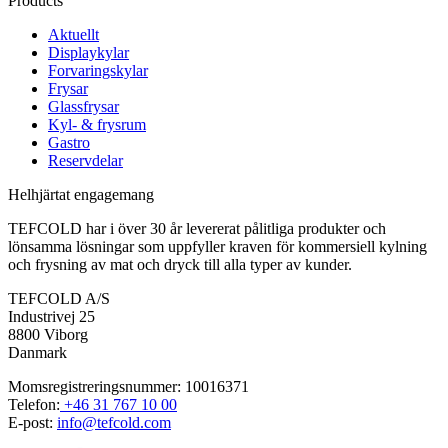
Products
Aktuellt
Displaykylar
Forvaringskylar
Frysar
Glassfrysar
Kyl- & frysrum
Gastro
Reservdelar
Helhjärtat engagemang
TEFCOLD har i över 30 år levererat pålitliga produkter och
lönsamma lösningar som uppfyller kraven för kommersiell kylning
och frysning av mat och dryck till alla typer av kunder.
TEFCOLD A/S
Industrivej 25
8800 Viborg
Danmark
Momsregistreringsnummer: 10016371
Telefon:
+46 31 767 10 00
E-post:
info@tefcold.com