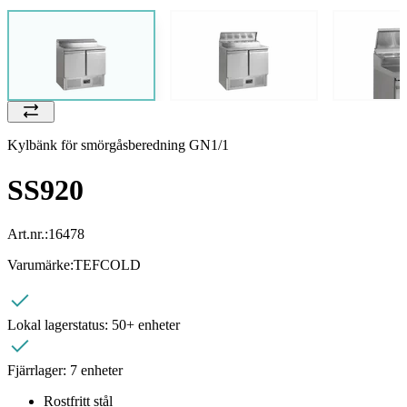
Kylbänk för smörgåsberedning GN1/1
SS920
Art.nr.:
16478
Varumärke:
TEFCOLD
Lokal lagerstatus:
50+ enheter
Fjärrlager:
7 enheter
Rostfritt stål