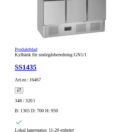
Produktblad
Kylbänk för smörgåsberedning GN1/1
SS1435
Art.nr.:
16467
348 / 320
l
B: 1365 D: 700 H: 950
Lokal lagerstatus:
11-20 enheter