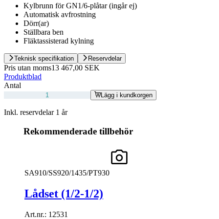
Kylbrunn för GN1/6-plåtar (ingår ej)
Automatisk avfrostning
Dörr(ar)
Ställbara ben
Fläktassisterad kylning
Teknisk specifikation
Reservdelar
Pris utan moms
13 467,00 SEK
Produktblad
Antal
Lägg i kundkorgen
Inkl. reservdelar 1 år
Rekommenderade tillbehör
SA910/SS920/1435/PT930
Lådset (1/2-1/2)
Art.nr.:
12531