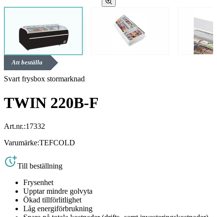
Att beställa
Svart frysbox stormarknad
TWIN 220B-F
Art.nr.:
17332
Varumärke:
TEFCOLD
Till beställning
Frysenhet
Upptar mindre golvyta
Ökad tillförlitlighet
Låg energiförbrukning