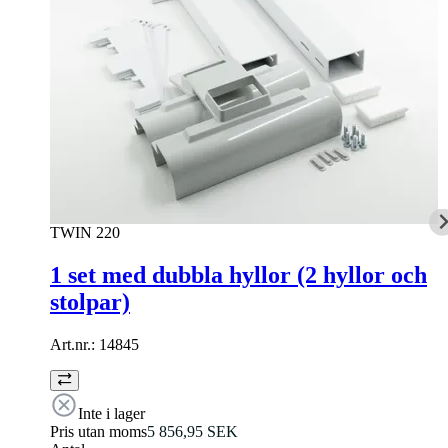
TWIN 220
1 set med dubbla hyllor (2 hyllor och
stolpar)
Art.nr.:
14845
Inte i lager
Pris utan moms
5 856,95 SEK