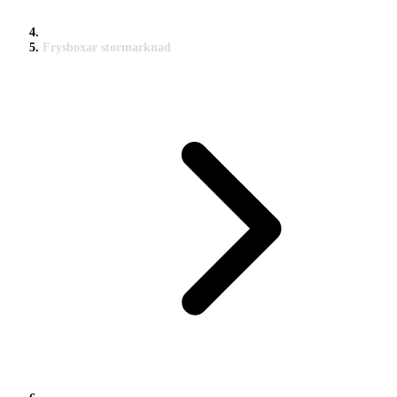
Frysboxar stormarknad