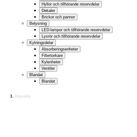
Hyllor och tillhörande reservdelar
Dekaler
Brickor och pannor
Belysning
LED-lampor och tillhörande reservdelar
Lysrör och tillhörande reservdelar
Kylningsdelar
Absorberingsenheter
Filtertorkare
Kylenheter
Ventiler
Blandat
Blandat
Hemsida