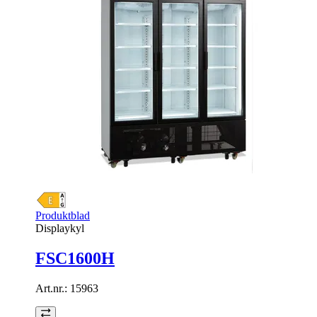
Produktblad
Displaykyl
FSC1600H
Art.nr.:
15963