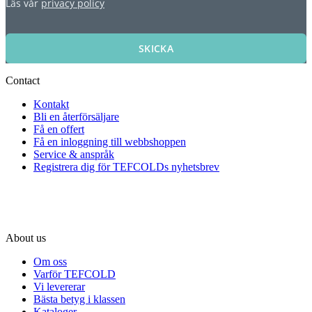
Läs vår
privacy policy
SKICKA
Contact
Kontakt
Bli en återförsäljare
Få en offert
Få en inloggning till webbshoppen
Service & anspråk
Registrera dig för TEFCOLDs nyhetsbrev
About us
Om oss
Varför TEFCOLD
Vi levererar
Bästa betyg i klassen
Kataloger