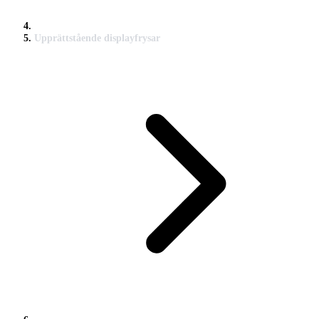
Upprättstående displayfrysar