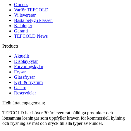
Om oss
Varför TEFCOLD
Vi levererar
Bästa betyg i klassen
Kataloger
Garanti
TEFCOLD News
Products
Aktuellt
Displaykylar
Forvaringskylar
Frysar
Glassfrysar
Kyl- & frysrum
Gastro
Reservdelar
Helhjärtat engagemang
TEFCOLD har i över 30 år levererat pålitliga produkter och
lönsamma lösningar som uppfyller kraven för kommersiell kylning
och frysning av mat och dryck till alla typer av kunder.