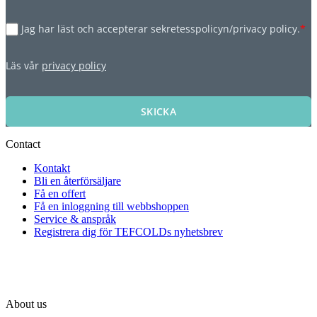
Jag har läst och accepterar sekretesspolicyn/privacy policy.
*
Läs vår
privacy policy
SKICKA
Contact
Kontakt
Bli en återförsäljare
Få en offert
Få en inloggning till webbshoppen
Service & anspråk
Registrera dig för TEFCOLDs nyhetsbrev
About us