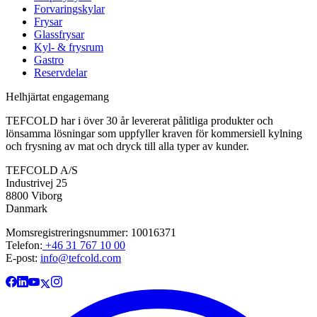
Forvaringskylar
Frysar
Glassfrysar
Kyl- & frysrum
Gastro
Reservdelar
Helhjärtat engagemang
TEFCOLD har i över 30 år levererat pålitliga produkter och
lönsamma lösningar som uppfyller kraven för kommersiell kylning
och frysning av mat och dryck till alla typer av kunder.
TEFCOLD A/S
Industrivej 25
8800 Viborg
Danmark
Momsregistreringsnummer: 10016371
Telefon:
+46 31 767 10 00
E-post:
info@tefcold.com