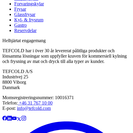
Forvaringskylar
Frysar
Glassfrysar
Kyl- & frysrum
Gastro
Reservdelar
Helhjärtat engagemang
TEFCOLD har i över 30 år levererat pålitliga produkter och
lönsamma lösningar som uppfyller kraven för kommersiell kylning
och frysning av mat och dryck till alla typer av kunder.
TEFCOLD A/S
Industrivej 25
8800 Viborg
Danmark
Momsregistreringsnummer: 10016371
Telefon:
+46 31 767 10 00
E-post:
info@tefcold.com