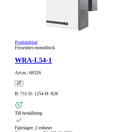
Produktblad
Frysenhet monoblock
WRA-L54-1
Art.nr.:
68326
B: 711 D: 1254 H: 828
Till beställning
Fjärrlager:
2 enheter