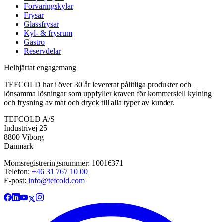
Forvaringskylar
Frysar
Glassfrysar
Kyl- & frysrum
Gastro
Reservdelar
Helhjärtat engagemang
TEFCOLD har i över 30 år levererat pålitliga produkter och
lönsamma lösningar som uppfyller kraven för kommersiell kylning
och frysning av mat och dryck till alla typer av kunder.
TEFCOLD A/S
Industrivej 25
8800 Viborg
Danmark
Momsregistreringsnummer: 10016371
Telefon:
+46 31 767 10 00
E-post:
info@tefcold.com