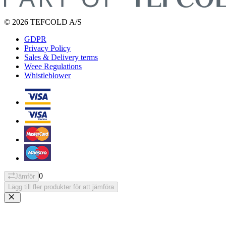
© 2026 TEFCOLD A/S
GDPR
Privacy Policy
Sales & Delivery terms
Weee Regulations
Whistleblower
0
Jämför
Lägg till fler produkter för att jämföra