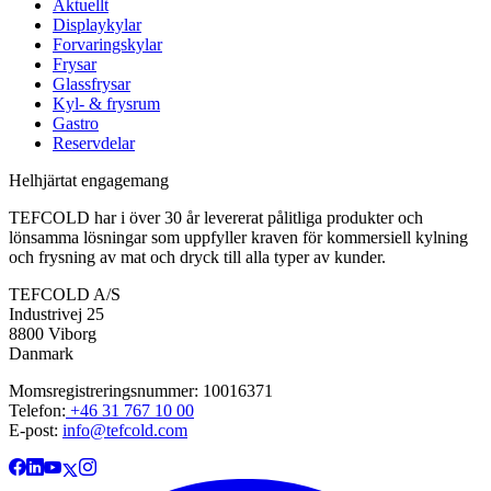
Aktuellt
Displaykylar
Forvaringskylar
Frysar
Glassfrysar
Kyl- & frysrum
Gastro
Reservdelar
Helhjärtat engagemang
TEFCOLD har i över 30 år levererat pålitliga produkter och
lönsamma lösningar som uppfyller kraven för kommersiell kylning
och frysning av mat och dryck till alla typer av kunder.
TEFCOLD A/S
Industrivej 25
8800 Viborg
Danmark
Momsregistreringsnummer: 10016371
Telefon:
+46 31 767 10 00
E-post:
info@tefcold.com