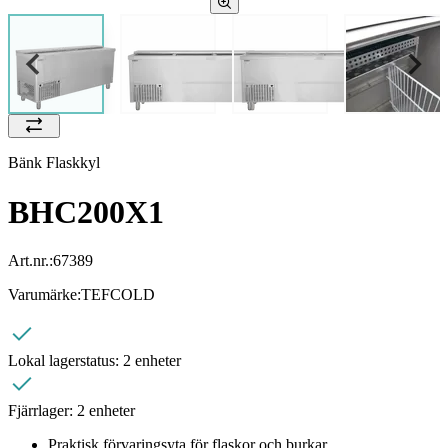
Bänk Flaskkyl
BHC200X1
Art.nr.:
67389
Varumärke:
TEFCOLD
Lokal lagerstatus:
2 enheter
Fjärrlager:
2 enheter
Praktisk förvaringsyta för flaskor och burkar