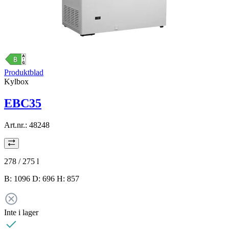
Produktblad
Kylbox
EBC35
Art.nr.:
48248
278 / 275
l
B: 1096 D: 696 H: 857
Inte i lager