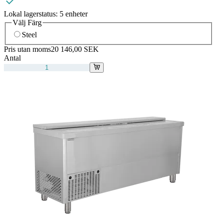
Lokal lagerstatus:
5 enheter
Välj Färg
Steel
Pris utan moms
20 146,00 SEK
Antal