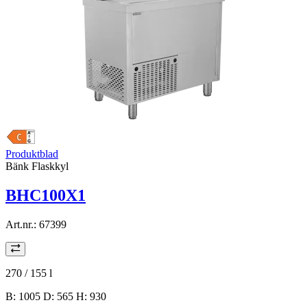
Produktblad
Bänk Flaskkyl
BHC100X1
Art.nr.:
67399
270 / 155
l
B: 1005 D: 565 H: 930