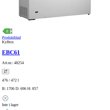
Produktblad
Kylbox
EBC61
Art.nr.:
48254
476 / 472
l
B: 1706 D: 696 H: 857
Inte i lager