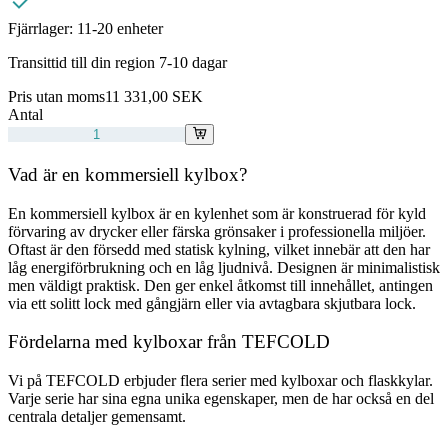
Fjärrlager:
11-20 enheter
Transittid till din region 7-10 dagar
Pris utan moms
11 331,00 SEK
Antal
Vad är en kommersiell kylbox?
En kommersiell kylbox är en kylenhet som är konstruerad för kyld
förvaring av drycker eller färska grönsaker i professionella miljöer.
Oftast är den försedd med statisk kylning, vilket innebär att den har
låg energiförbrukning och en låg ljudnivå. Designen är minimalistisk
men väldigt praktisk. Den ger enkel åtkomst till innehållet, antingen
via ett solitt lock med gångjärn eller via avtagbara skjutbara lock.
Fördelarna med kylboxar från TEFCOLD
Vi på TEFCOLD erbjuder flera serier med kylboxar och flaskkylar.
Varje serie har sina egna unika egenskaper, men de har också en del
centrala detaljer gemensamt.