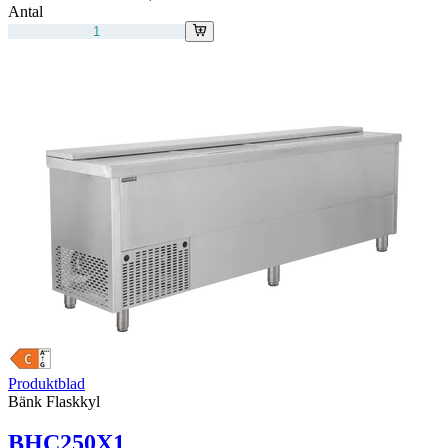
Antal
Produktblad
Bänk Flaskkyl
BHC250X1