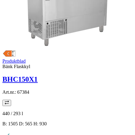
Produktblad
Bänk Flaskkyl
BHC150X1
Art.nr.:
67384
440 / 293
l
B: 1505 D: 565 H: 930