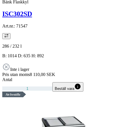
Bänk Flaskkyl
ISC302SD
Art.nr.:
71547
286 / 232
l
B: 1014 D: 635 H: 892
Inte i lager
Pris utan moms
8 110,00 SEK
Antal
Beställ vara
Att beställa