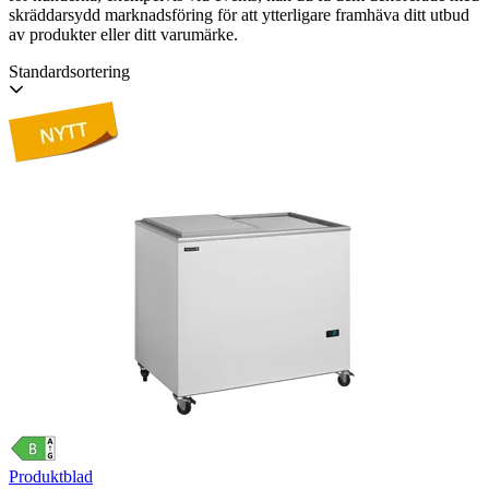
skräddarsydd marknadsföring för att ytterligare framhäva ditt utbud
av produkter eller ditt varumärke.
Standardsortering
Produktblad