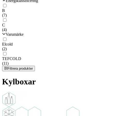
Energiklassificering
B
(7)
C
(4)
Varumärke
Elcold
(2)
TEFCOLD
(11)
Filtrera produkter
Kylboxar