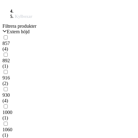
Kylboxar
Filtrera produkter
Extern höjd
857
(4)
892
(1)
916
(2)
930
(4)
1000
(1)
1060
(1)