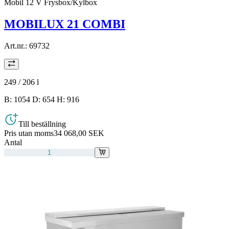
Mobil 12 V Frysbox/Kylbox
MOBILUX 21 COMBI
Art.nr.:
69732
249 / 206
l
B: 1054 D: 654 H: 916
Till beställning
Pris utan moms
34 068,00 SEK
Antal