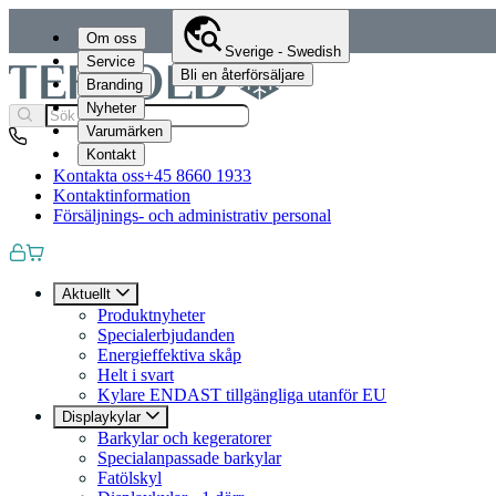
Om oss
Sverige - Swedish
Service
Bli en återförsäljare
Branding
Nyheter
Varumärken
Kontakt
Kontakta oss
+45 8660 1933
Kontaktinformation
Försäljnings- och administrativ personal
Aktuellt
Produktnyheter
Specialerbjudanden
Energieffektiva skåp
Helt i svart
Kylare ENDAST tillgängliga utanför EU
Displaykylar
Barkylar och kegeratorer
Specialanpassade barkylar
Fatölskyl