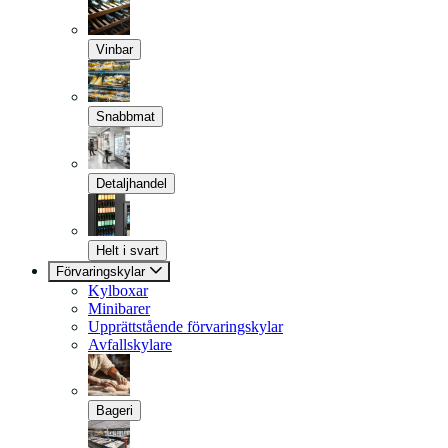
Vinbar
Snabbmat
Detaljhandel
Helt i svart
Förvaringskylar
Kylboxar
Minibarer
Upprättstående förvaringskylar
Avfallskylare
Bageri