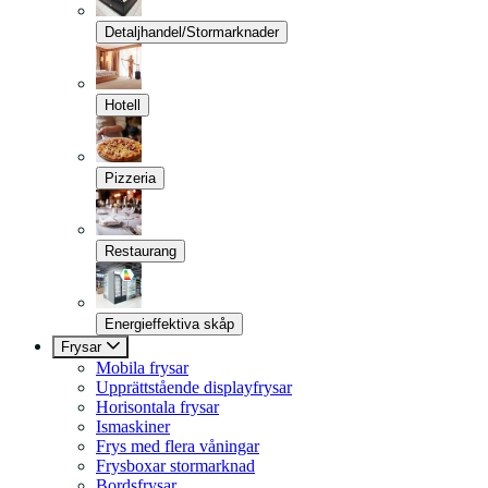
Detaljhandel/Stormarknader
Hotell
Pizzeria
Restaurang
Energieffektiva skåp
Frysar
Mobila frysar
Upprättstående displayfrysar
Horisontala frysar
Ismaskiner
Frys med flera våningar
Frysboxar stormarknad
Bordsfrysar