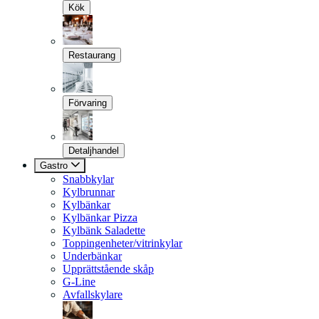
Kök
Restaurang
Förvaring
Detaljhandel
Gastro
Snabbkylar
Kylbrunnar
Kylbänkar
Kylbänkar Pizza
Kylbänk Saladette
Toppingenheter/vitrinkylar
Underbänkar
Upprättstående skåp
G-Line
Avfallskylare