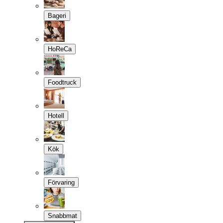
Bageri
HoReCa
Foodtruck
Hotell
Kök
Förvaring
Snabbmat