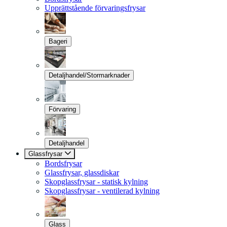
Upprättstående förvaringsfrysar
Bageri
Detaljhandel/Stormarknader
Förvaring
Detaljhandel
Glassfrysar
Bordsfrysar
Glassfrysar, glassdiskar
Skopglassfrysar - statisk kylning
Skopglassfrysar - ventilerad kylning
Glass