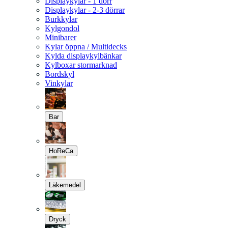
Displaykylar - 1 dörr
Displaykylar - 2-3 dörrar
Burkkylar
Kylgondol
Minibarer
Kylar öppna / Multidecks
Kylda displaykylbänkar
Kylboxar stormarknad
Bordskyl
Vinkylar
Bar
HoReCa
Läkemedel
Dryck