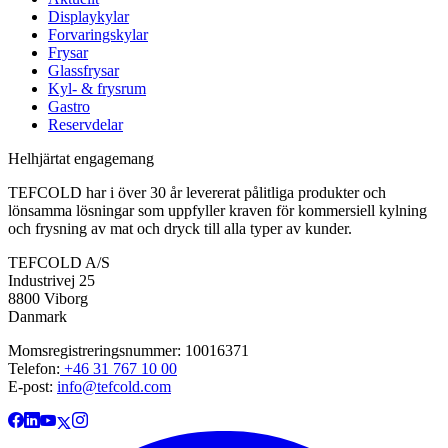
Displaykylar
Forvaringskylar
Frysar
Glassfrysar
Kyl- & frysrum
Gastro
Reservdelar
Helhjärtat engagemang
TEFCOLD har i över 30 år levererat pålitliga produkter och
lönsamma lösningar som uppfyller kraven för kommersiell kylning
och frysning av mat och dryck till alla typer av kunder.
TEFCOLD A/S
Industrivej 25
8800 Viborg
Danmark
Momsregistreringsnummer: 10016371
Telefon:
+46 31 767 10 00
E-post:
info@tefcold.com