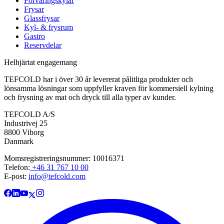
Forvaringskylar
Frysar
Glassfrysar
Kyl- & frysrum
Gastro
Reservdelar
Helhjärtat engagemang
TEFCOLD har i över 30 år levererat pålitliga produkter och
lönsamma lösningar som uppfyller kraven för kommersiell kylning
och frysning av mat och dryck till alla typer av kunder.
TEFCOLD A/S
Industrivej 25
8800 Viborg
Danmark
Momsregistreringsnummer: 10016371
Telefon:
+46 31 767 10 00
E-post:
info@tefcold.com