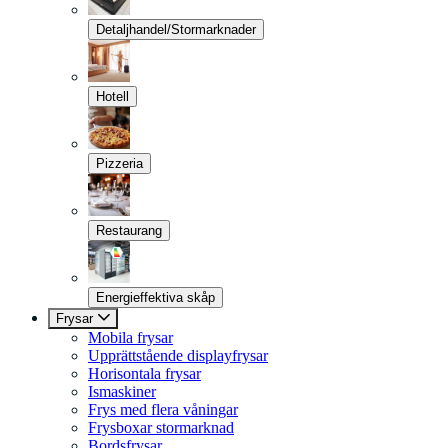
Detaljhandel/Stormarknader
Hotell
Pizzeria
Restaurang
Energieffektiva skåp
Frysar
Mobila frysar
Upprättstående displayfrysar
Horisontala frysar
Ismaskiner
Frys med flera våningar
Frysboxar stormarknad
Bordsfrysar