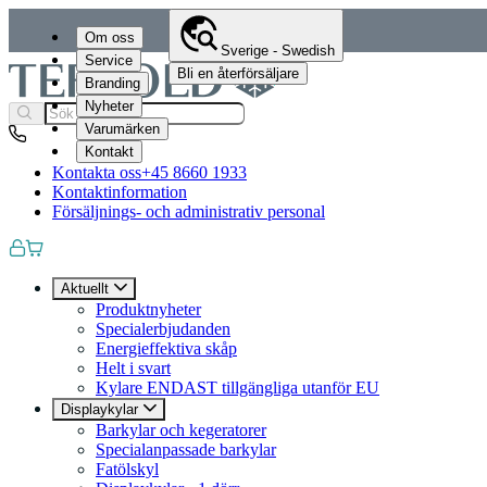
Om oss
Sverige - Swedish
Service
Bli en återförsäljare
Branding
Nyheter
Varumärken
Kontakt
Kontakta oss
+45 8660 1933
Kontaktinformation
Försäljnings- och administrativ personal
Aktuellt
Produktnyheter
Specialerbjudanden
Energieffektiva skåp
Helt i svart
Kylare ENDAST tillgängliga utanför EU
Displaykylar
Barkylar och kegeratorer
Specialanpassade barkylar
Fatölskyl