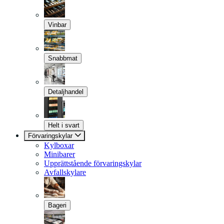
Vinbar
Snabbmat
Detaljhandel
Helt i svart
Förvaringskylar
Kylboxar
Minibarer
Upprättstående förvaringskylar
Avfallskylare
Bageri