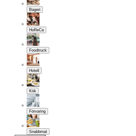
Bageri
HoReCa
Foodtruck
Hotell
Kök
Förvaring
Snabbmat