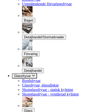
Upprättstående förvaringsfrysar
Bageri
Detaljhandel/Stormarknader
Förvaring
Detaljhandel
Glassfrysar
Bordsfrysar
Glassfrysar, glassdiskar
Skopglassfrysar - statisk kylning
Skopglassfrysar - ventilerad kylning
Glass