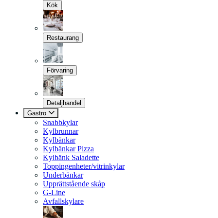
Kök
Restaurang
Förvaring
Detaljhandel
Gastro
Snabbkylar
Kylbrunnar
Kylbänkar
Kylbänkar Pizza
Kylbänk Saladette
Toppingenheter/vitrinkylar
Underbänkar
Upprättstående skåp
G-Line
Avfallskylare