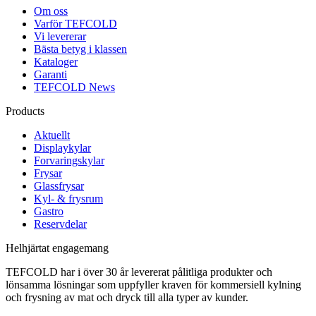
Om oss
Varför TEFCOLD
Vi levererar
Bästa betyg i klassen
Kataloger
Garanti
TEFCOLD News
Products
Aktuellt
Displaykylar
Forvaringskylar
Frysar
Glassfrysar
Kyl- & frysrum
Gastro
Reservdelar
Helhjärtat engagemang
TEFCOLD har i över 30 år levererat pålitliga produkter och
lönsamma lösningar som uppfyller kraven för kommersiell kylning
och frysning av mat och dryck till alla typer av kunder.