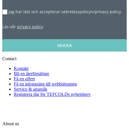
Jag har läst och accepterar sekretesspolicyn/privacy policy.
*
Läs vår
privacy policy
SKICKA
Contact
Kontakt
Bli en återförsäljare
Få en offert
Få en inloggning till webbshoppen
Service & anspråk
Registrera dig för TEFCOLDs nyhetsbrev
About us