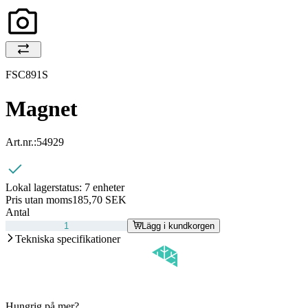
FSC891S
Magnet
Art.nr.:
54929
Lokal lagerstatus:
7 enheter
Pris utan moms
185,70 SEK
Antal
Lägg i kundkorgen
Tekniska specifikationer
Hungrig på mer?