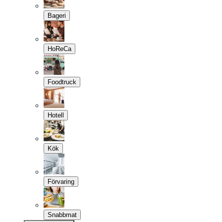
Bageri
HoReCa
Foodtruck
Hotell
Kök
Förvaring
Snabbmat