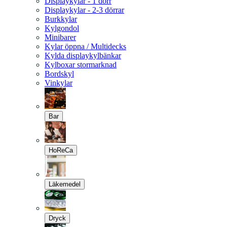
Displaykylar - 1 dörr
Displaykylar - 2-3 dörrar
Burkkylar
Kylgondol
Minibarer
Kylar öppna / Multidecks
Kylda displaykylbänkar
Kylboxar stormarknad
Bordskyl
Vinkylar
Bar
HoReCa
Läkemedel
Dryck