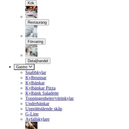
Kök
Restaurang
Förvaring
Detaljhandel
Gastro
Snabbkylar
Kylbrunnar
Kylbänkar
Kylbänkar Pizza
Kylbänk Saladette
Toppingenheter/vitrinkylar
Underbänkar
Upprättstående skåp
G-Line
Avfallskylare