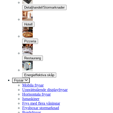
Detaljhandel/Stormarknader
Hotell
Pizzeria
Restaurang
Energieffektiva skåp
Frysar
Mobila frysar
Upprättstående displayfrysar
Horisontala frysar
Ismaskiner
Frys med flera våningar
Frysboxar stormarknad
Bordsfrysar