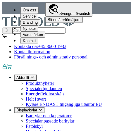
Om oss
Sverige - Swedish
Service
Bli en återförsäljare
Branding
Nyheter
Varumärken
Kontakt
Kontakta oss
+45 8660 1933
Kontaktinformation
Försäljnings- och administrativ personal
Aktuellt
Produktnyheter
Specialerbjudanden
Energieffektiva skåp
Helt i svart
Kylare ENDAST tillgängliga utanför EU
Displaykylar
Barkylar och kegeratorer
Specialanpassade barkylar
Fatölskyl