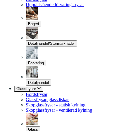
Upprättstående förvaringsfrysar
Bageri
Detaljhandel/Stormarknader
Förvaring
Detaljhandel
Glassfrysar
Bordsfrysar
Glassfrysar, glassdiskar
Skopglassfrysar - statisk kylning
Skopglassfrysar - ventilerad kylning
Glass