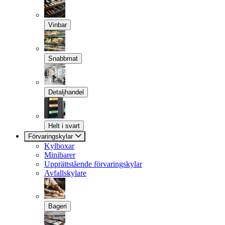
Vinbar
Snabbmat
Detaljhandel
Helt i svart
Förvaringskylar
Kylboxar
Minibarer
Upprättstående förvaringskylar
Avfallskylare
Bageri