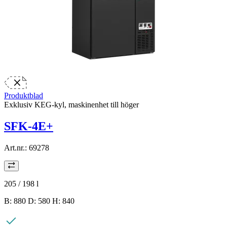
Produktblad
Exklusiv KEG-kyl, maskinenhet till höger
SFK-4E+
Art.nr.:
69278
205 / 198
l
B: 880 D: 580 H: 840