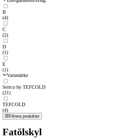
Energiklassificering
B
(4)
C
(2)
D
(1)
E
(1)
Varumärke
Serrco by TEFCOLD
(21)
TEFCOLD
(4)
Filtrera produkter
Fatölskyl