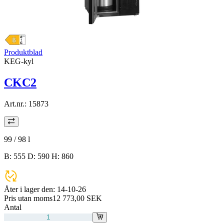
Produktblad
KEG-kyl
CKC2
Art.nr.:
15873
99 / 98
l
B: 555 D: 590 H: 860
Åter i lager den:
14-10-26
Pris utan moms
12 773,00 SEK
Antal