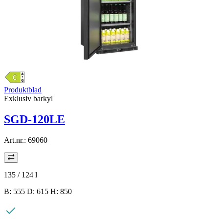
Produktblad
Exklusiv barkyl
SGD-120LE
Art.nr.:
69060
135 / 124
l
B: 555 D: 615 H: 850