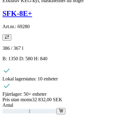
Exklusiv KEG-kyl, maskinenhet till höger
SFK-8E+
Art.nr.:
69280
386 / 367
l
B: 1350 D: 580 H: 840
Lokal lagerstatus:
10 enheter
Fjärrlager:
50+ enheter
Pris utan moms
32 832,00 SEK
Antal