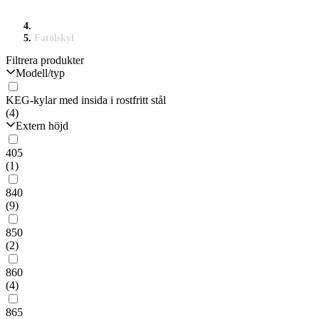
Fatölskyl
Filtrera produkter
Modell/typ
KEG-kylar med insida i rostfritt stål
(4)
Extern höjd
405
(1)
840
(9)
850
(2)
860
(4)
865