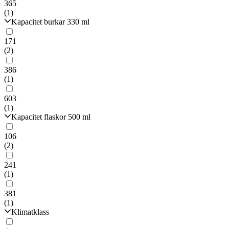
365
(1)
Kapacitet burkar 330 ml
171
(2)
386
(1)
603
(1)
Kapacitet flaskor 500 ml
106
(2)
241
(1)
381
(1)
Klimatklass