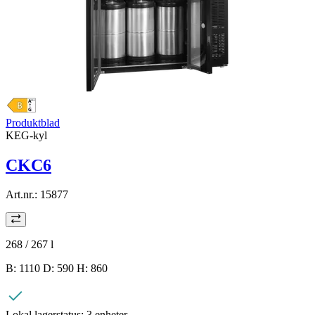
Produktblad
KEG-kyl
CKC6
Art.nr.:
15877
268 / 267
l
B: 1110 D: 590 H: 860
Lokal lagerstatus:
3 enheter