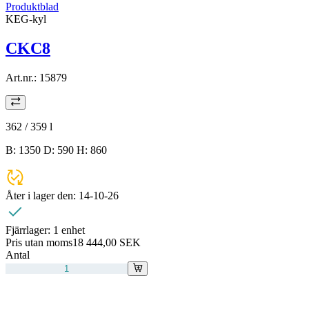
Produktblad
KEG-kyl
CKC8
Art.nr.:
15879
362 / 359
l
B: 1350 D: 590 H: 860
Åter i lager den:
14-10-26
Fjärrlager:
1 enhet
Pris utan moms
18 444,00 SEK
Antal