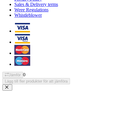
Sales & Delivery terms
Weee Regulations
Whistleblower
0
Jämför
Lägg till fler produkter för att jämföra