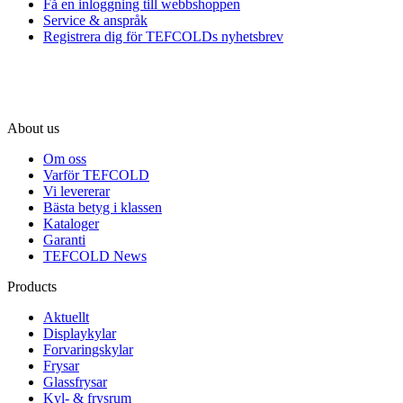
Få en inloggning till webbshoppen
Service & anspråk
Registrera dig för TEFCOLDs nyhetsbrev
About us
Om oss
Varför TEFCOLD
Vi levererar
Bästa betyg i klassen
Kataloger
Garanti
TEFCOLD News
Products
Aktuellt
Displaykylar
Forvaringskylar
Frysar
Glassfrysar
Kyl- & frysrum