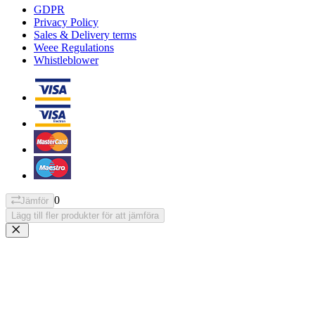
GDPR
Privacy Policy
Sales & Delivery terms
Weee Regulations
Whistleblower
0
Jämför
Lägg till fler produkter för att jämföra