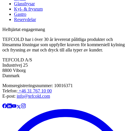
Glassfrysar
Kyl- & frysrum
Gastro
Reservdelar
Helhjärtat engagemang
TEFCOLD har i över 30 år levererat pålitliga produkter och
lönsamma lösningar som uppfyller kraven för kommersiell kylning
och frysning av mat och dryck till alla typer av kunder.
TEFCOLD A/S
Industrivej 25
8800 Viborg
Danmark
Momsregistreringsnummer: 10016371
Telefon:
+46 31 767 10 00
E-post:
info@tefcold.com