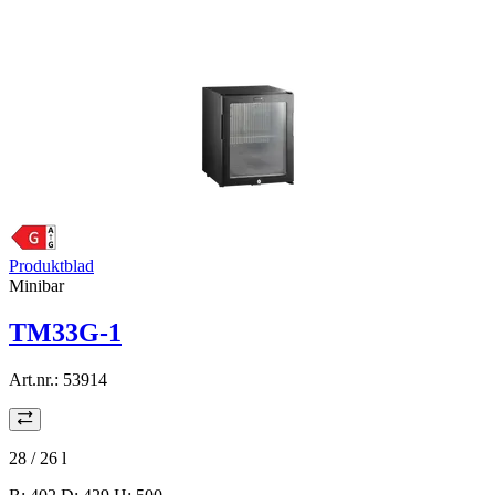
Produktblad
Minibar
TM33G-1
Art.nr.:
53914
28 / 26
l