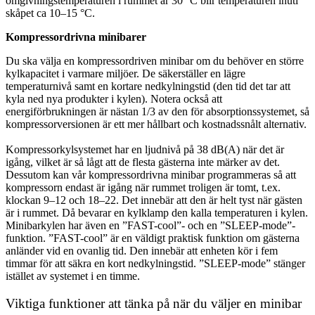
omgivningstemperaturen i rummet är 30 °C blir temperaturen inuti
skåpet ca 10–15 °C.
Kompressordrivna minibarer
Du ska välja en kompressordriven minibar om du behöver en större
kylkapacitet i varmare miljöer. De säkerställer en lägre
temperaturnivå samt en kortare nedkylningstid (den tid det tar att
kyla ned nya produkter i kylen). Notera också att
energiförbrukningen är nästan 1/3 av den för absorptionssystemet, så
kompressorversionen är ett mer hållbart och kostnadssnålt alternativ.
Kompressorkylsystemet har en ljudnivå på 38 dB(A) när det är
igång, vilket är så lågt att de flesta gästerna inte märker av det.
Dessutom kan vår kompressordrivna minibar programmeras så att
kompressorn endast är igång när rummet troligen är tomt, t.ex.
klockan 9–12 och 18–22. Det innebär att den är helt tyst när gästen
är i rummet. Då bevarar en kylklamp den kalla temperaturen i kylen.
Minibarkylen har även en ”FAST-cool”- och en ”SLEEP-mode”-
funktion. ”FAST-cool” är en väldigt praktisk funktion om gästerna
anländer vid en ovanlig tid. Den innebär att enheten kör i fem
timmar för att säkra en kort nedkylningstid. ”SLEEP-mode” stänger
istället av systemet i en timme.
Viktiga funktioner att tänka på när du väljer en minibar