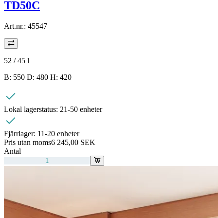
TD50C
Art.nr.:
45547
52 / 45
l
B: 550 D: 480 H: 420
Lokal lagerstatus:
21-50 enheter
Fjärrlager:
11-20 enheter
Pris utan moms
6 245,00 SEK
Antal