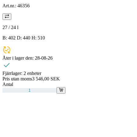
Art.nr.:
46356
27 / 24
l
B: 402 D: 440 H: 510
Åter i lager den:
28-08-26
Fjärrlager:
2 enheter
Pris utan moms
3 546,00 SEK
Antal