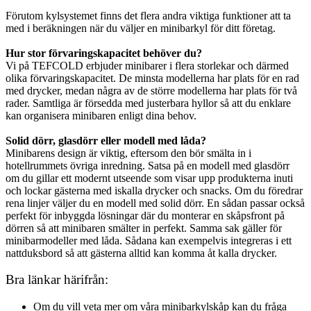
Förutom kylsystemet finns det flera andra viktiga funktioner att ta
med i beräkningen när du väljer en minibarkyl för ditt företag.
Hur stor förvaringskapacitet behöver du?
Vi på TEFCOLD erbjuder minibarer i flera storlekar och därmed
olika förvaringskapacitet. De minsta modellerna har plats för en rad
med drycker, medan några av de större modellerna har plats för två
rader. Samtliga är försedda med justerbara hyllor så att du enklare
kan organisera minibaren enligt dina behov.
Solid dörr, glasdörr eller modell med låda?
Minibarens design är viktig, eftersom den bör smälta in i
hotellrummets övriga inredning. Satsa på en modell med glasdörr
om du gillar ett modernt utseende som visar upp produkterna inuti
och lockar gästerna med iskalla drycker och snacks. Om du föredrar
rena linjer väljer du en modell med solid dörr. En sådan passar också
perfekt för inbyggda lösningar där du monterar en skåpsfront på
dörren så att minibaren smälter in perfekt. Samma sak gäller för
minibarmodeller med låda. Sådana kan exempelvis integreras i ett
nattduksbord så att gästerna alltid kan komma åt kalla drycker.
Bra länkar härifrån:
Om du vill veta mer om våra minibarkylskåp kan du fråga