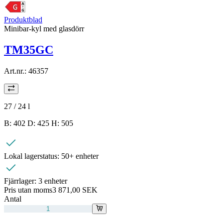
Produktblad
Minibar-kyl med glasdörr
TM35GC
Art.nr.:
46357
27 / 24
l
B: 402 D: 425 H: 505
Lokal lagerstatus:
50+ enheter
Fjärrlager:
3 enheter
Pris utan moms
3 871,00 SEK
Antal