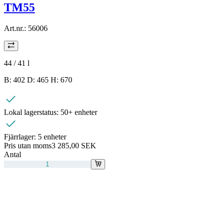
TM55
Art.nr.:
56006
44 / 41
l
B: 402 D: 465 H: 670
Lokal lagerstatus:
50+ enheter
Fjärrlager:
5 enheter
Pris utan moms
3 285,00 SEK
Antal