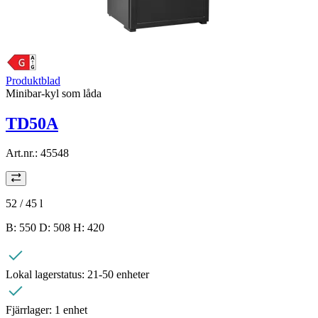
Produktblad
Minibar-kyl som låda
TD50A
Art.nr.:
45548
52 / 45
l
B: 550 D: 508 H: 420
Lokal lagerstatus:
21-50 enheter
Fjärrlager:
1 enhet