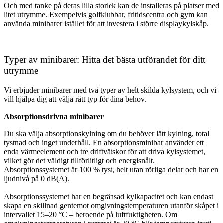
Och med tanke på deras lilla storlek kan de installeras på platser med
litet utrymme. Exempelvis golfklubbar, fritidscentra och gym kan
använda minibarer istället för att investera i större displaykylskåp.
Typer av minibarer: Hitta det bästa utförandet för ditt
utrymme
Vi erbjuder minibarer med två typer av helt skilda kylsystem, och vi
vill hjälpa dig att välja rätt typ för dina behov.
Absorptionsdrivna minibarer
Du ska välja absorptionskylning om du behöver lätt kylning, total
tystnad och inget underhåll. En absorptionsminibar använder ett
enda värmeelement och tre driftvätskor för att driva kylsystemet,
vilket gör det väldigt tillförlitligt och energisnålt.
Absorptionssystemet är 100 % tyst, helt utan rörliga delar och har en
ljudnivå på 0 dB(A).
Absorptionssystemet har en begränsad kylkapacitet och kan endast
skapa en skillnad gentemot omgivningstemperaturen utanför skåpet i
intervallet 15–20 °C – beroende på luftfuktigheten. Om