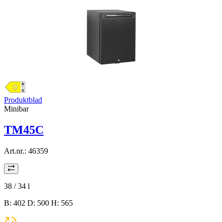
Produktblad
Minibar
TM45C
Art.nr.:
46359
38 / 34
l
B: 402 D: 500 H: 565