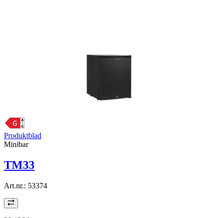
Produktblad
Minibar
TM33
Art.nr.:
53374