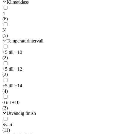
Klimatklass
4
(6)
N
(5)
Temperaturintervall
+5 till +10
(2)
+5 till +12
(2)
+5 till +14
(4)
0 till +10
(3)
Utvändig finish
Svart
(11)