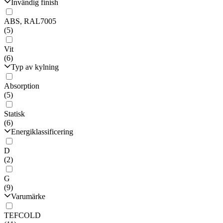
Invändig finish
ABS, RAL7005
(5)
Vit
(6)
Typ av kylning
Absorption
(5)
Statisk
(6)
Energiklassificering
D
(2)
G
(9)
Varumärke
TEFCOLD