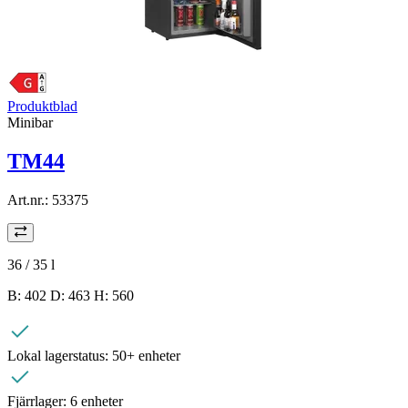
Produktblad
Minibar
TM44
Art.nr.:
53375
36 / 35
l
B: 402 D: 463 H: 560
Lokal lagerstatus:
50+ enheter
Fjärrlager:
6 enheter