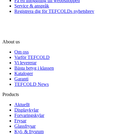
Få en inloggning till webbshoppen
Service & anspråk
Registrera dig för TEFCOLDs nyhetsbrev
About us
Om oss
Varför TEFCOLD
Vi levererar
Bästa betyg i klassen
Kataloger
Garanti
TEFCOLD News
Products
Aktuellt
Displaykylar
Forvaringskylar
Frysar
Glassfrysar
Kyl- & frysrum